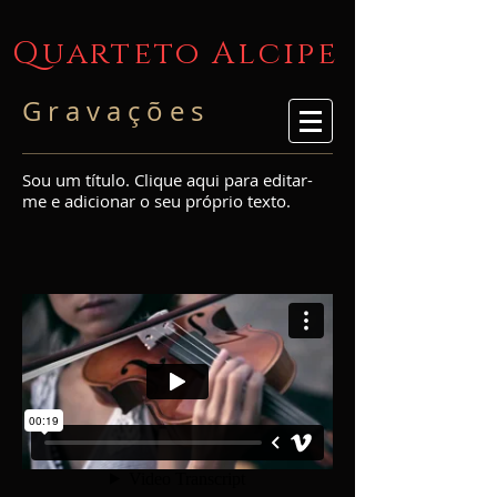
Quarteto Alcipe
G r a v a ç õ e s
Sou um título. Clique aqui para editar-
me e adicionar o seu próprio texto.