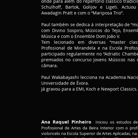
onde para além do repertório clássico tradicio
Schulhoff, Bartok, Golijov e Ligeti. Act
Awadagin Pratt e com o “Mariposa Trio”.
Paul também se dedica á interpretação de “mús
com Divino Sospiro, Músicos do Tejo, Ensem
Música e com o Ensemble Dom João V.
Tem lecionado em diversas “master clas
Profissional de Mirandela e na Escola Profis
participado regularmente no “Adriatic Chamber
premiados no concurso Jovens Músicos nas c
câmara.
Paul Wakabayashi lecciona na Academia Nacio
Universidade de Évora.
Já gravou para a EMI, Koch e Newport Classics.
Ana Raquel Pinheiro
Iniciou os estudos de 
Profissional de Artes da Beira Interior com o prof
violoncelo na Escola Superior de Artes Aplicadas, n