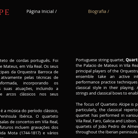
pe
Página Inicial /
Biografia /
Portuguese string quartet,
Quart
eto de cordas português. Foi
the Palacio de Mateus in Vila Re
 Mateus, em Vila Real. Os seus
principal players of the Orquest
ipais da Orquestra Barroca de
ensemble take an active inte
ativamente pelas técnicas de
performance practice techniques
informada, incorporando os
classical style in their playing
s suas atuações, incluindo a
strings and classical bows to enabl
 e arcos clássicos nos seus
The focus of Quarteto Alcipe is pr
particularly, the classical reper
 é a música do período clássico,
quartet has performed in variou
enínsula Ibérica. O quarteto
Vila Real, Faro, Galicia and Lisbon
salas de concertos em Vila Real,
quartets of João Pedro de Alme
 futuros incluem gravações dos
throughout the Iberian peninsula.
da Mota (1744-1817) e vários