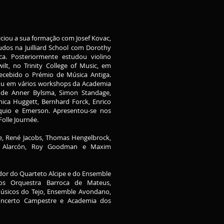
ciou a sua formação com Josef Kovac,
udos na Juilliard School com Dorothy
a. Posteriormente estudou violino
ilt, no Trinity College of Music, em
ecebido o Prémio de Música Antiga.
pou em vários workshops da Academia
 de Anner Bylsma, Simon Standage,
nica Huggett, Bernhard Forck, Enrico
óquio e Emerson. Apresentou-se nos
Folle Journée.
e, René Jacobs, Thomas Hengelbrock,
a Alarcón, Roy Goodman e Maxim
or do Quarteto Alcipe e do Ensemble
s Orquestra Barroca de Mateus,
 Músicos do Tejo, Ensemble Avondano,
Concerto Campestre e Academia dos