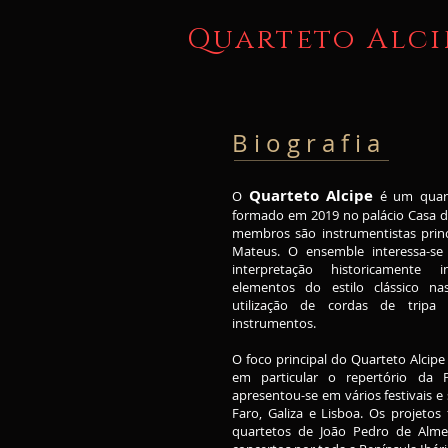
Quarteto Alci
B i o g r a f i a
Quarteto Alcipe
O
é um quart
formado em 2019 no palácio Casa de
membros são instrumentistas princ
Mateus. O ensemble interessa-se 
interpretação historicamente 
elementos do estilo clássico na
utilização de cordas de tripa
instrumentos.
O foco principal do Quarteto Alcipe
em particular o repertório da P
apresentou-se em vários festivais e 
Faro, Galiza e Lisboa. Os projetos
quartetos de João Pedro de Almei