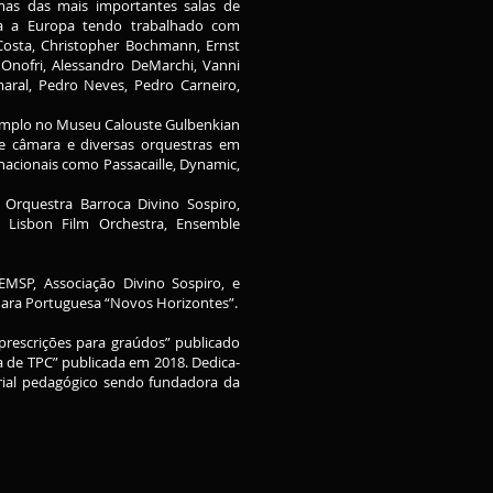
mas das mais importantes salas de
oda a Europa tendo trabalhado com
 Costa, Christopher Bochmann, Ernst
 Onofri, Alessandro DeMarchi, Vanni
aral, Pedro Neves, Pedro Carneiro,
xemplo no Museu Calouste Gulbenkian
e câmara e diversas orquestras em
rnacionais como Passacaille, Dynamic,
Orquestra Barroca Divino Sospiro,
, Lisbon Film Orchestra, Ensemble
MSP, Associação Divino Sospiro, e
mara Portuguesa “Novos Horizontes”.
rescrições para graúdos” publicado
a de TPC” publicada em 2018. Dedica-
rial pedagógico sendo fundadora da