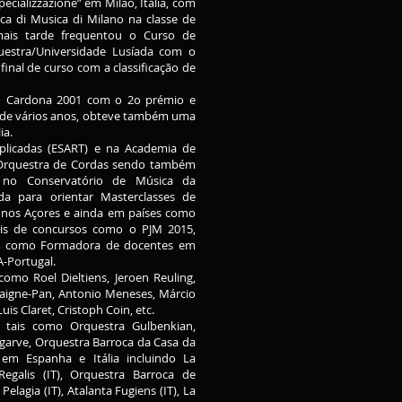
cializzazione” em Milão, Itália, com
vica di Musica di Milano na classe de
mais tarde frequentou o Curso de
estra/Universidade Lusíada com o
nal de curso com a classificação de
io Cardona 2001 com o 2o prémio e
 de vários anos, obteve também uma
ia.
Aplicadas (ESART) e na Academia de
c. Orquestra de Cordas sendo também
no Conservatório de Música da
a para orientar Masterclasses de
 nos Açores e ainda em países como
úris de concursos como o PJM 2015,
ada como Formadora de docentes em
A-Portugal.
como Roel Dieltiens, Jeroen Reuling,
 Gaigne-Pan, Antonio Meneses, Márcio
uis Claret, Cristoph Coin, etc.
s tais como Orquestra Gulbenkian,
garve, Orquestra Barroca da Casa da
em Espanha e Itália incluindo La
Regalis (IT), Orquestra Barroca de
Pelagia (IT), Atalanta Fugiens (IT), La