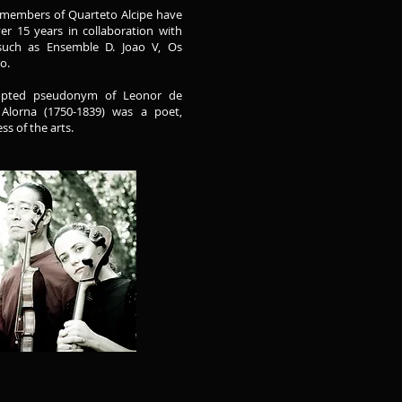
 members of Quarteto Alcipe have
er 15 years in collaboration with
such as Ensemble D. Joao V, Os
ro.
dopted pseudonym of Leonor de
 Alorna (1750-1839) was a poet,
s of the arts.