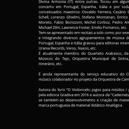
Divina Armonia (IT) entre outras. Tocou em algu
concerto em Portugal, Espanha, Itália e por t
conceituados maestros: Osvaldo Ferreira, Cesário
Schell, Lorenzo Ghielmi, Stefano Montanari, Enrico
Moreto, Fabio Bonizzoni, Michel Corboz, Pedro Am
Michael Zilm, Lawrence Foster, Emilio Pomarico, etc.
Tem-se apresentado em recitais a solo como por e
e Integrando diversos agrupamentos de música d
Portugal, Espanha e Itália gravou para editoras inte
Urania Records, Verso, Naxos, etc.
É atualmente membro do Quarteto Arabesco, da 
Músicos do Tejo, Orquestra Municipal de Sintra
Itinerário, etc.
É ainda representante do serviço educativo do CE
músico colaborador no projeto da Orquestra de Ca
Autora do livro “O Violoncelo: jogos para miúdos / p
pela editora Gradiva em 2016 e autora da “Cadernet
se também ao desenvolvimento e criação de mate
marca portuguesa de material didático Analógica