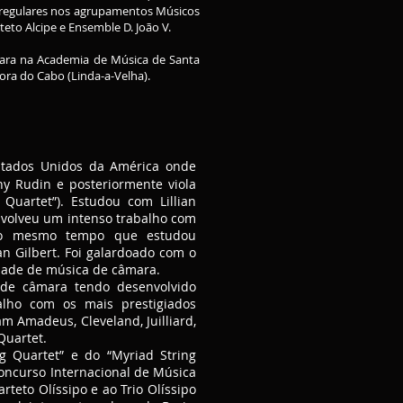
es regulares nos agrupamentos Músicos
eto Alcipe e Ensemble D. João V.
̂mara na Academia de Música de Santa
hora do Cabo (Linda-a-Velha).
stados Unidos da América onde
ny Rudin e posteriormente viola
Quartet”). Estudou com Lillian
nvolveu um intenso trabalho com
” ao mesmo tempo que estudou
an Gilbert. Foi galardoado com o
idade de música de câmara.
 de câmara tendo desenvolvido
lho com os mais prestigiados
m Amadeus, Cleveland, Juilliard,
Quartet.
g Quartet” e do “Myriad String
oncurso Internacional de Música
teto Olíssipo e ao Trio Olíssipo