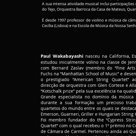
A sua intensa atividade musical inclui participaçõ
do Tejo, Orquestra Barroca da Casa de Mateus, Quart
É desde 1997 professor de violino e música de ca
Cecília (Lisboa) e na Escola de Música da Nossa Sen
Paul Wakabayashi
nasceu na California, E
estudou inicialmente volino na classe de Jen
com Bernard Zaslav (membro do “Fine Arts 
Fuchs na “Manhattan School of Music” e dese
o prestigiado “American String Quartet
direcção de orquestra com Glen Cortese e All
“Kotschalk prize” pela sua excelência na qual
Grande especialista no domínio da música
durante a sua formação um precioso traba
quartetos do mundo entre os quais se destaca
Emerson, Guarneri, Griller e Hungarian String 
Foi membro fundador do the “Cypress Strin
Quartet” com o qual recebeu o 1º prémio no C
de Câmara de Carmel. Pertenceu ainda ao Quar