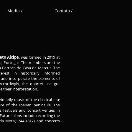
Media /
Contato /
eto Alcipe
, was formed in 2019 at
al, Portugal. The members are the
ra Barroca de Casa de Mateus. The
rest in historically informed
 and incorporate the elements of
. Accordingly, the quartet use gut
e their interpretation.
imarily music of the classical era;
toire of the Iberian peninsula. The
s festivals and concert venues in
. Future plans include recording the
ida Mota(1744-1817) and concerts