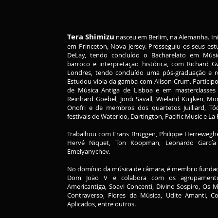
Tera Shimizu
nasceu em Berlim, na Alemanha. Ini
em Princeton, Nova Jersey. Prosseguiu os seus est
DeLay, tendo concluído o Bacharelato em Músic
barroco e interpretação histórica, com Richard Gw
Londres, tendo concluído uma pós-graduação e r
Estudou viola da gamba com Alison Crum. Partici
de Música Antiga de Lisboa e em masterclasses
Reinhard Goebel, Jordi Savall, Wieland Kuijken, Mo
Onofri e de membros dos quartetos Juilliard, T
festivais de Waterloo, Dartington, Pacific Music e La 
Trabalhou com Frans Brüggen, Philippe Herrewegh
Hervé Niquet, Ton Koopman, Leonardo Garcí
Emelyanychev.
No domínio da música de câmara, é membro fundad
Dom Joāo V e colabora com os agrupamento
Americantiga, Soavi Concenti, Divino Sospiro, Os
Contraverso, Flores da Música, Udite Amanti, 
Aplicados, entre outros.