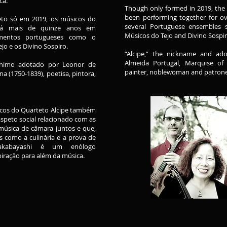
ca.
Though only formed in 2019, the
been performing together for ov
to só em 2019, os músicos do
several Portuguese ensembles 
 há mais de quinze anos em
Músicos do Tejo and Divino Sospi
amentos portugueses como o
jo e os Divino Sospiro.
“Alcipe,” the nickname and a
Almeida Portugal, Marquise of
dónimo adotado por Leonor de
painter, noblewoman and patrones
a (1750-1839), poetisa, pintora,
sicos do Quarteto Alcipe também
aspeto social relacionado com as
música de câmara juntos e que,
s como a culinária e a prova de
Wakabayashi é um enólogo
piração para além da música.