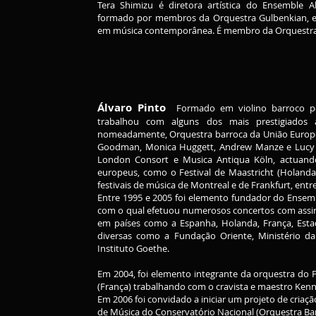
Tera Shimizu é diretora artística do Ensemble
formado por membros da Orquestra Gulbenkian, es
em música contemporânea. É membro da Orquestra
Álvaro Pinto
Formado em violino barroco pel
trabalhou com alguns dos mais prestigiados a
nomeadamente, Orquestra barroca da União Europe
Goodman, Monica Huggett, Andrew Manze e Lucy V
London Consort e Musica Antiqua Köln, actuando
europeus, como o Festival de Maastricht (Holanda), 
festivais de música de Montreal e de Frankfurt, entr
Entre 1995 e 2005 foi elemento fundador do Ense
com o qual efetuou numerosos concertos com assina
em países como a Espanha, Holanda, França, Estad
diversas como a Fundação Oriente, Ministério da
Instituto Goethe.
Em 2004, foi elemento integrante da orquestra do F
(França) trabalhando com o cravista e maestro Ken
Em 2006 foi convidado a iniciar um projeto de criaç
de Música do Conservatório Nacional (Orquestra Ba