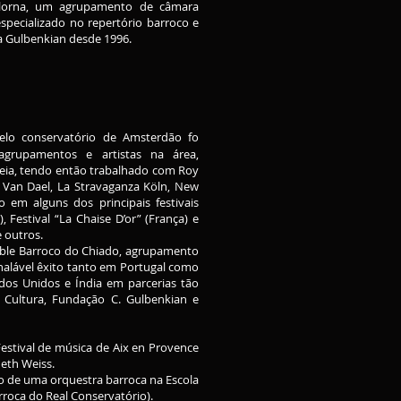
 Alorna, um agrupamento de câmara
pecializado no repertório barroco e
 Gulbenkian desde 1996.
o conservatório de Amsterdão fo
grupamentos e artistas na área,
ia, tendo então trabalhado com Roy
an Dael, La Stravaganza Köln, New
 em alguns dos principais festivais
Festival “La Chaise D’or” (França) e
e outros.
mble Barroco do Chiado, agrupamento
lável êxito tanto em Portugal como
os Unidos e Índia em parcerias tão
 Cultura, Fundação C. Gulbenkian e
estival de música de Aix en Provence
neth Weiss.
ão de uma orquestra barroca na Escola
rroca do Real Conservatório).