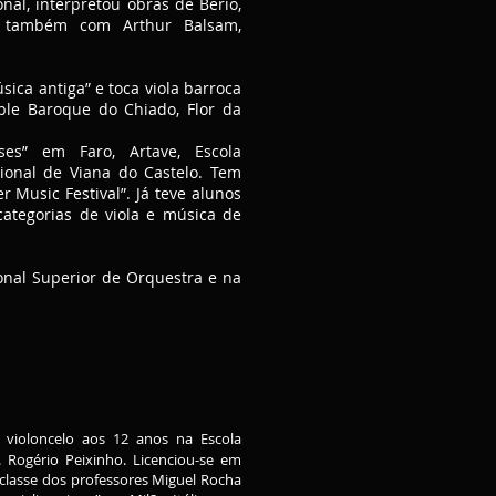
nal, interpretou obras de Berio,
uou também com Arthur Balsam,
ica antiga” e toca viola barroca
ble Baroque do Chiado, Flor da
ses” em Faro, Artave, Escola
sional de Viana do Castelo. Tem
 Music Festival”. Já teve alunos
ategorias de viola e música de
nal Superior de Orquestra e na
violoncelo aos 12 anos na Escola
. Rogério Peixinho. Licenciou-se em
a classe dos professores Miguel Rocha