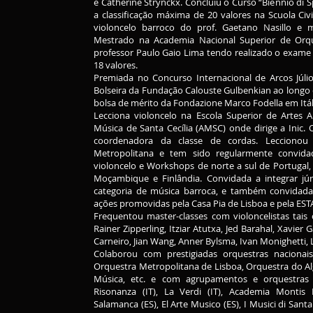
e Catherine Strynckx. Concluiu o Curso “Biennio di Spe
a classificação máxima de 20 valores na Scuola Ci
violoncelo barroco do prof. Gaetano Nasillo e 
Mestrado na Academia Nacional Superior de Orqu
professor Paulo Gaio Lima tendo realizado o exame fi
18 valores.
Premiada no Concurso Internacional de Arcos Júl
Bolseira da Fundação Calouste Gulbenkian ao longo
bolsa de mérito da Fondazione Marco Fodella em Itál
Lecciona violoncelo na Escola Superior de Artes 
Música de Santa Cecília (AMSC) onde dirige a Ini
coordenadora da classe de cordas. Leccionou 
Metropolitana e tem sido regularmente convidad
violoncelo e Workshops de norte a sul de Portugal,
Moçambique e Finlândia. Convidada a integrar j
categoria de música barroca, e também convid
ações promovidas pela Casa Pia de Lisboa e pela EST
Frequentou master-classes com violoncelistas tais 
Rainer Zipperling, Itziar Atutxa, Jed Barahal, Xavier
Carneiro, Jian Wang, Anner Bylsma, Ivan Monighetti, L
Colaborou com prestigiadas orquestras nacionai
Orquestra Metropolitana de Lisboa, Orquestra do Al
Música, etc. e com agrupamentos e orquestras 
Risonanza (IT), La Verdi (IT), Academia Montis 
Salamanca (ES), El Arte Musico (ES), I Musici di Santa 