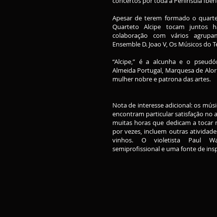
concertos por toda a Península Ibéri
Apesar de terem formado o quarte
Quarteto Alcipe tocam juntos
colaboração com vários agrup
Ensemble D. Joao V, Os Músicos do Te
“Alcipe,” é a alcunha e o pseu
Almeida Portugal, Marquesa de Alorn
mulher nobre e patrona das artes.
Nota de interesse adicional: os mú
encontram particular satisfação no 
muitas horas que dedicam a tocar 
por vezes, incluem outras atividade
vinhos. O violetista Paul 
semiprofissional e uma fonte de ins