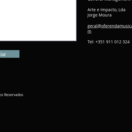
Arte e Impacto, Lda
Jorge Moura
geral@oferendamusica
m
Tel: +351 911 012 324
iar
os Reservados